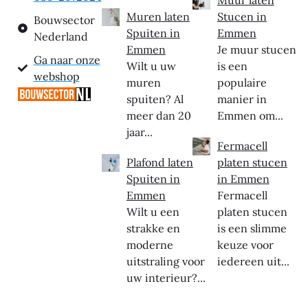
Muur laten
Muren laten
Stucen in
Bouwsector
Spuiten in
Emmen
Nederland
Emmen
Je muur stucen
Ga naar onze
Wilt u uw
is een
webshop
muren
populaire
spuiten? Al
manier in
meer dan 20
Emmen om...
jaar...
Fermacell
Plafond laten
platen stucen
Spuiten in
in Emmen
Emmen
Fermacell
Wilt u een
platen stucen
strakke en
is een slimme
moderne
keuze voor
uitstraling voor
iedereen uit...
uw interieur?...