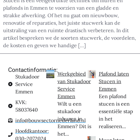
Stucen is een veelgebruikte techniek om muren en
plafonds in Emmen te voorzien van een gladde en
strakke afwerking. Of het nu gaat om nieuwbouw,
renovatie of reparaties, het juiste stucwerk kan de
uitstraling van een ruimte drastisch verbeteren. In dit
artikel bespreken we de soorten stucwerk, de voordelen,
de kosten en geven we handige […]
Contactinformatie:
Werkgebied
Plafond laten
Stukadoor
van Stukadoor
Stucen in
Service
Service
Emmen
Emmen
Emmen
Een plafond
KVK:
Wilt u een
stucen is een
58037640
stukadoor
essentiële stap
inhuren in
in het
info@bouwsectornederland.nl
Emmen? Dit is
realiseren...
Hoofdkantoor:
het...
030-2072024