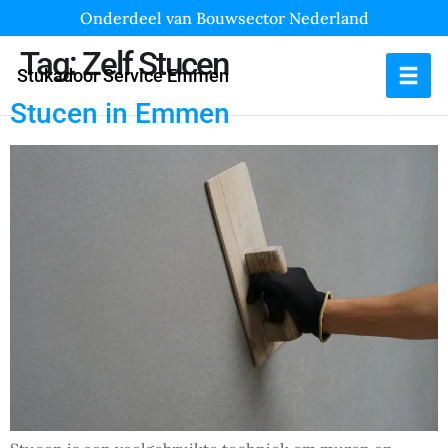
Onderdeel van Bouwsector Nederland
Tag:
Zelf Stucen
Stukadoor Service Emmen
Stucen in Emmen