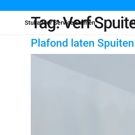
Tag:
Verf Spuit
Stukadoor Service Emmen
H
Plafond laten Spuite