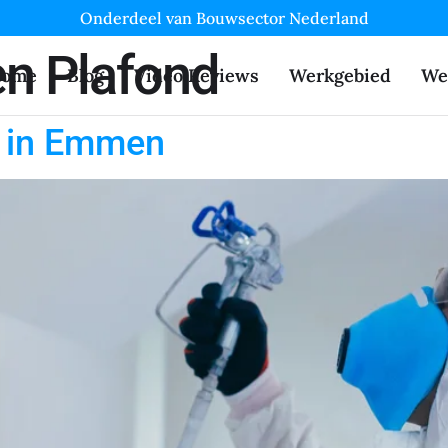
Onderdeel van Bouwsector Nederland
en Plafond
ome
Blog
Video Reviews
Werkgebied
We
n in Emmen