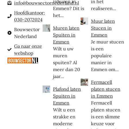
inhuren in
in het
info@bouwsectornederland.nl
Emmen? Dit is
realiseren...
Hoofdkantoor:
het...
030-2072024
Muur laten
Muren laten
Stucen in
Bouwsector
Spuiten in
Emmen
Nederland
Emmen
Je muur stucen
Ga naar onze
Wilt u uw
is een
webshop
muren
populaire
spuiten? Al
manier in
meer dan 20
Emmen om...
jaar...
Fermacell
Plafond laten
platen stucen
Spuiten in
in Emmen
Emmen
Fermacell
Wilt u een
platen stucen
strakke en
is een slimme
moderne
keuze voor