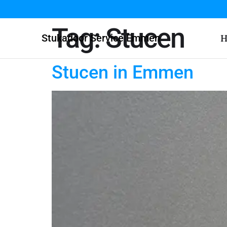
Tag:
Stucen
Stukadoor Service Emmen
H
Stucen in Emmen