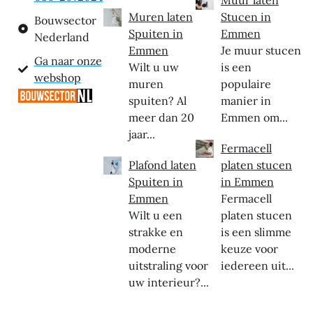
Muren laten
Stucen in
Bouwsector
Spuiten in
Emmen
Nederland
Emmen
Je muur stucen
Ga naar onze
Wilt u uw
is een
webshop
muren
populaire
spuiten? Al
manier in
meer dan 20
Emmen om...
jaar...
Fermacell
Plafond laten
platen stucen
Spuiten in
in Emmen
Emmen
Fermacell
Wilt u een
platen stucen
strakke en
is een slimme
moderne
keuze voor
uitstraling voor
iedereen uit...
uw interieur?...