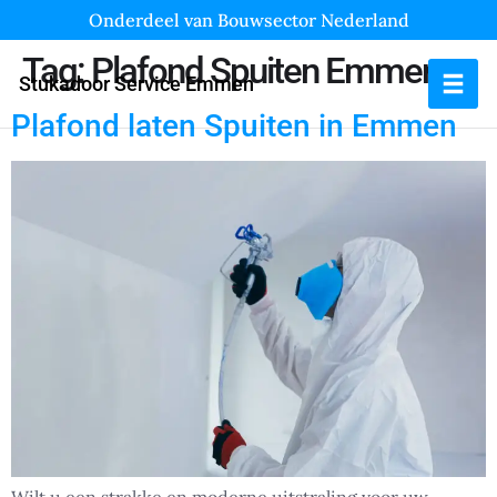
Onderdeel van Bouwsector Nederland
Tag:
Plafond Spuiten Emmen
Stukadoor Service Emmen
Plafond laten Spuiten in Emmen