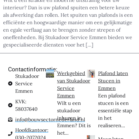
Wilt u een strakke en moderne uitstraling voor uw
interieur? Dan is uw plafond spuiten een betere keuze
als afwerking dan rollen. Het spuiten van plafonds is een
efficiënte en hoogwaardige manier om een gelijkmatige
en egale verflaag aan te brengen zonder strepen of
oneffenheden. Bij Stukadoor Service Emmen bieden we
gespecialiseerde diensten voor het […]
Contactinformatie:
Werkgebied
Plafond laten
Stukadoor
van Stukadoor
Stucen in
Service
Service
Emmen
Emmen
Emmen
Een plafond
KVK:
Wilt u een
stucen is een
58037640
stukadoor
essentiële stap
inhuren in
in het
info@bouwsectornederland.nl
Emmen? Dit is
realiseren...
Hoofdkantoor:
het...
030-2072024
Muur laten