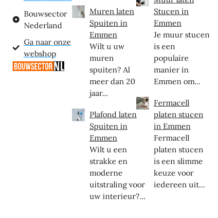
Muren laten
Stucen in
Bouwsector
Spuiten in
Emmen
Nederland
Emmen
Je muur stucen
Ga naar onze
Wilt u uw
is een
webshop
muren
populaire
spuiten? Al
manier in
meer dan 20
Emmen om...
jaar...
Fermacell
Plafond laten
platen stucen
Spuiten in
in Emmen
Emmen
Fermacell
Wilt u een
platen stucen
strakke en
is een slimme
moderne
keuze voor
uitstraling voor
iedereen uit...
uw interieur?...