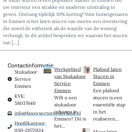
uw interieur een strakke en moderne uitstraling te
geven. Ontvang tijdelijk 10% korting! Voor huiseigenaren
in Emmen is het laten stucen van muren een investering
die zowel de esthetiek als de waarde van de woning
verhoogt. In dit artikel bespreken we waarom het stucen
van […]
Contactinformatie:
Werkgebied
Plafond laten
Stukadoor
van Stukadoor
Stucen in
Service
Service
Emmen
Emmen
Emmen
Een plafond
KVK:
Wilt u een
stucen is een
58037640
stukadoor
essentiële stap
inhuren in
in het
info@bouwsectornederland.nl
Emmen? Dit is
realiseren...
Hoofdkantoor:
het...
030-2072024
Muur laten