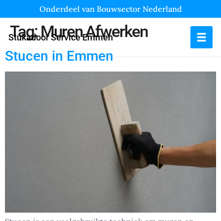
Onderdeel van Bouwsector Nederland
Tag:
Muren Afwerken
Stukadoor Service Emmen
Stucen in Emmen