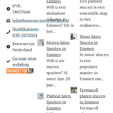
Emmen
Een plafond
KVK:
Wilt u een
stucen is een
58037640
stukadoor
essentiële stap
inhuren in
in het
info@bouwsectornederland.nl
Emmen? Dit is
realiseren...
Hoofdkantoor:
het...
030-2072024
Muur laten
Muren laten
Stucen in
Bouwsector
Spuiten in
Emmen
Nederland
Emmen
Je muur stucen
Ga naar onze
Wilt u uw
is een
webshop
muren
populaire
spuiten? Al
manier in
meer dan 20
Emmen om...
jaar...
Fermacell
Plafond laten
platen stucen
Spuiten in
in Emmen
Emmen
Fermacell