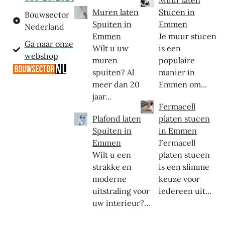
Muren laten
Stucen in
Bouwsector
Spuiten in
Emmen
Nederland
Emmen
Je muur stucen
Ga naar onze
Wilt u uw
is een
webshop
muren
populaire
spuiten? Al
manier in
meer dan 20
Emmen om...
jaar...
Fermacell
Plafond laten
platen stucen
Spuiten in
in Emmen
Emmen
Fermacell
Wilt u een
platen stucen
strakke en
is een slimme
moderne
keuze voor
uitstraling voor
iedereen uit...
uw interieur?...