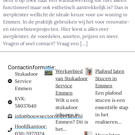
Bent u op zoek naar een wandafwerking die niet alleen
functioneel maar ook esthetisch aantrekkelijk is? Dan is
sierpleister wellicht de ideale keuze voor uw woning in
Emmen. In de praktijk gebruiken wij het voor renovatie-
en nieuwbouwprojecten. Hier leest u alles over
sierpleister, de voordelen, soorten, prijzen en meer.
Vragen of snel contact? Vraag een […]
Contactinformatie:
Werkgebied
Plafond laten
Stukadoor
van Stukadoor
Stucen in
Service
Service
Emmen
Emmen
Emmen
Een plafond
KVK:
Wilt u een
stucen is een
58037640
stukadoor
essentiële stap
inhuren in
in het
info@bouwsectornederland.nl
Emmen? Dit is
realiseren...
Hoofdkantoor:
het...
030-2072024
Muur laten