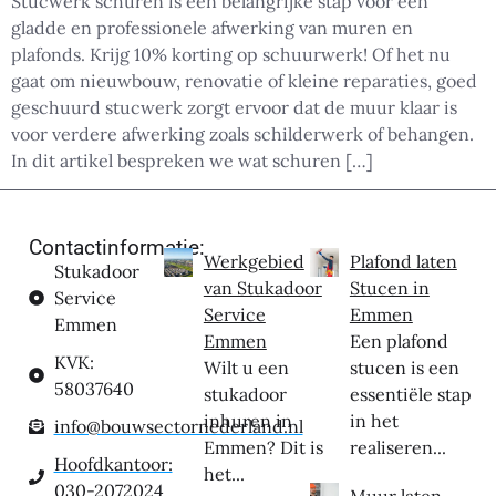
Stucwerk schuren is een belangrijke stap voor een
gladde en professionele afwerking van muren en
plafonds. Krijg 10% korting op schuurwerk! Of het nu
gaat om nieuwbouw, renovatie of kleine reparaties, goed
geschuurd stucwerk zorgt ervoor dat de muur klaar is
voor verdere afwerking zoals schilderwerk of behangen.
In dit artikel bespreken we wat schuren […]
Contactinformatie:
Werkgebied
Plafond laten
Stukadoor
van Stukadoor
Stucen in
Service
Service
Emmen
Emmen
Emmen
Een plafond
KVK:
Wilt u een
stucen is een
58037640
stukadoor
essentiële stap
inhuren in
in het
info@bouwsectornederland.nl
Emmen? Dit is
realiseren...
Hoofdkantoor:
het...
030-2072024