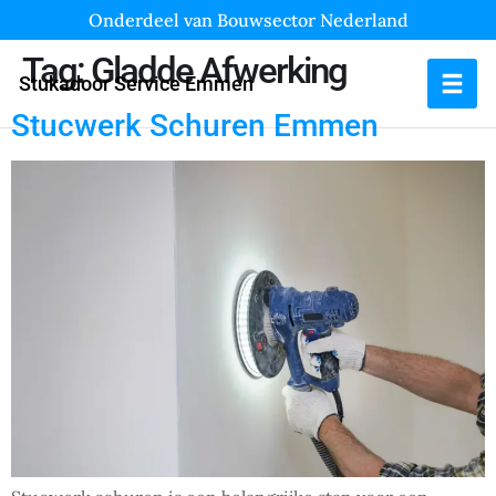
Onderdeel van Bouwsector Nederland
Tag:
Gladde Afwerking
Stukadoor Service Emmen
Stucwerk Schuren Emmen