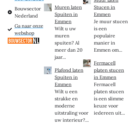
Muur laten
Muren laten
Stucen in
Bouwsector
Spuiten in
Emmen
Nederland
Emmen
Je muur stucen
Ga naar onze
Wilt u uw
is een
webshop
muren
populaire
spuiten? Al
manier in
meer dan 20
Emmen om...
jaar...
Fermacell
Plafond laten
platen stucen
Spuiten in
in Emmen
Emmen
Fermacell
Wilt u een
platen stucen
strakke en
is een slimme
moderne
keuze voor
uitstraling voor
iedereen uit...
uw interieur?...