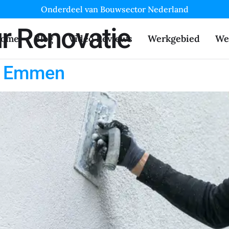
Onderdeel van Bouwsector Nederland
r Renovatie
ome
Blog
Video Reviews
Werkgebied
We
n Emmen