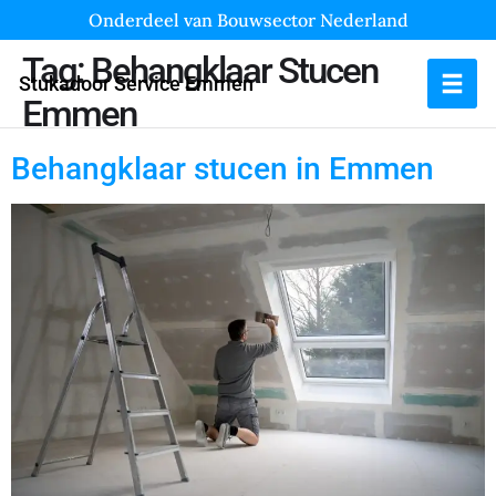
Onderdeel van Bouwsector Nederland
Tag:
Behangklaar Stucen
Stukadoor Service Emmen
Emmen
Behangklaar stucen in Emmen