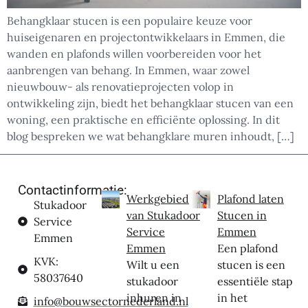
Behangklaar stucen is een populaire keuze voor
huiseigenaren en projectontwikkelaars in Emmen, die
wanden en plafonds willen voorbereiden voor het
aanbrengen van behang. In Emmen, waar zowel
nieuwbouw- als renovatieprojecten volop in
ontwikkeling zijn, biedt het behangklaar stucen van een
woning, een praktische en efficiënte oplossing. In dit
blog bespreken we wat behangklare muren inhoudt, […]
Contactinformatie:
Werkgebied
Plafond laten
Stukadoor
van Stukadoor
Stucen in
Service
Service
Emmen
Emmen
Emmen
Een plafond
KVK:
Wilt u een
stucen is een
58037640
stukadoor
essentiële stap
inhuren in
in het
info@bouwsectornederland.nl