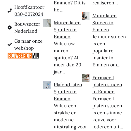
Emmen? Dit is
realiseren...
Hoofdkantoor:
het...
030-2072024
Muur laten
Muren laten
Stucen in
Bouwsector
Spuiten in
Emmen
Nederland
Emmen
Je muur stucen
Ga naar onze
Wilt u uw
is een
webshop
muren
populaire
spuiten? Al
manier in
meer dan 20
Emmen om...
jaar...
Fermacell
Plafond laten
platen stucen
Spuiten in
in Emmen
Emmen
Fermacell
Wilt u een
platen stucen
strakke en
is een slimme
moderne
keuze voor
uitstraling voor
iedereen uit...